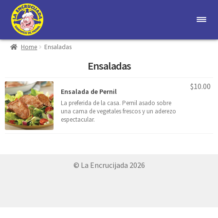
Skip
Skip
to
to
navigation
content
Home
Ensaladas
Mi cuenta
Ensaladas
Carrito
$
10.00
Ensalada de Pernil
Contacto
La preferida de la casa. Pernil asado sobre
una cama de vegetales frescos y un aderezo
espectacular.
© La Encrucijada 2026